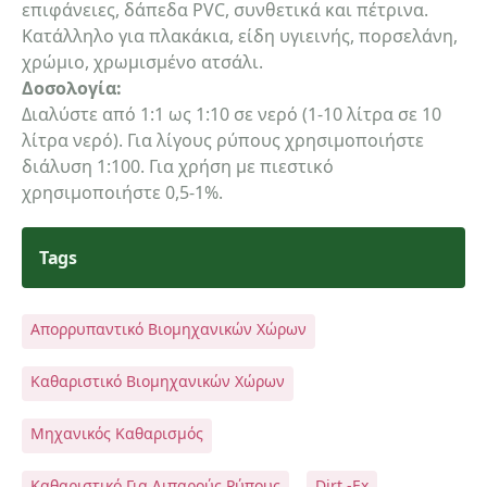
επιφάνειες, δάπεδα PVC, συνθετικά και πέτρινα.
email
Κατάλληλο για πλακάκια, είδη υγιεινής, πορσελάνη,
χρώμιο, χρωμισμένο ατσάλι.
Δοσολογία:
Διαλύστε από 1:1 ως 1:10 σε νερό (1-10 λίτρα σε 10
Σχόλια:
λίτρα νερό). Για λίγους ρύπους χρησιμοποιήστε
διάλυση 1:100. Για χρήση με πιεστικό
χρησιμοποιήστε 0,5-1%.
Tags
Αποστολή
Απορρυπαντικό Βιομηχανικών Χώρων
Καθαριστικό Βιομηχανικών Χώρων
Μηχανικός Καθαρισμός
Καθαριστικό Για Λιπαρούς Ρύπους
Dirt -Ex