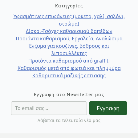
Κατηγορίες
Υφασμάτινες επιφάνειες (μοκέτα, χαλί, σαλόνι,
στρώμα)
Δίσκοι-Τσόχες καθαρισμού δαπέδων
Προϊόντα καθαρισμού, Εργαλεία, Αναλώσιμα
Ένζυμα για κουζίνες, βόθρους και
λιποσυλλέκτες
Προϊόντα καθαρισμού από graffiti
Καθαρισμός μετά από φωτιά και πλημμύρα
Καθαριστικά μαζικής εστίασης
Εγγραφή στο Newsletter μας
Εγγραφή
Λάβεται τα τελευταία νέα μας