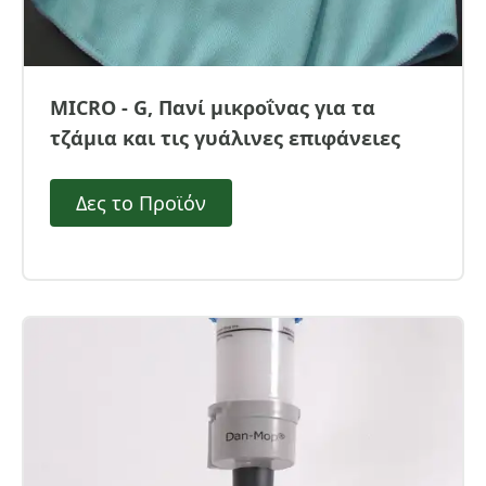
MICRO - G, Πανί μικροΐνας για τα
τζάμια και τις γυάλινες επιφάνειες
Δες το Προϊόν