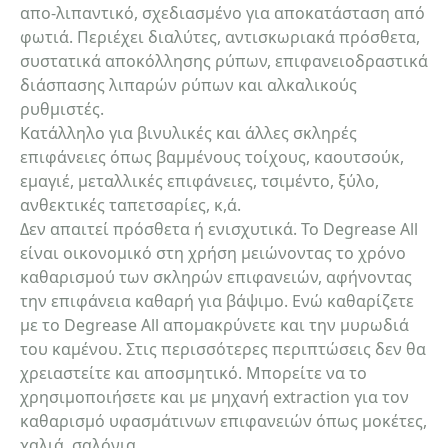
απο-λιπαντικό, σχεδιασμένο για αποκατάσταση από
φωτιά. Περιέχει διαλύτες, αντισκωριακά πρόσθετα,
συστατικά αποκόλλησης ρύπων, επιφανειοδραστικά
διάσπασης λιπαρών ρύπων και αλκαλικούς
ρυθμιστές.
Κατάλληλο για βινυλικές και άλλες σκληρές
επιφάνειες όπως βαμμένους τοίχους, καουτσούκ,
εμαγιέ, μεταλλικές επιφάνειες, τσιμέντο, ξύλο,
ανθεκτικές ταπετσαρίες, κ,ά.
Δεν απαιτεί πρόσθετα ή ενισχυτικά. Το Degrease All
είναι οικονομικό στη χρήση μειώνοντας το χρόνο
καθαρισμού των σκληρών επιφανειών, αφήνοντας
την επιφάνεια καθαρή για βάψιμο. Ενώ καθαρίζετε
με το Degrease All απομακρύνετε και την μυρωδιά
του καμένου. Στις περισσότερες περιπτώσεις δεν θα
χρειαστείτε και αποσμητικό. Μπορείτε να το
χρησιμοποιήσετε και με μηχανή extraction για τον
καθαρισμό υφασμάτινων επιφανειών όπως μοκέτες,
χαλιά, σαλόνια.