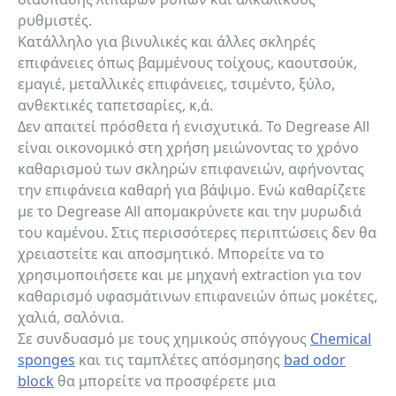
ρυθμιστές.
Κατάλληλο για βινυλικές και άλλες σκληρές
Σχόλια:
επιφάνειες όπως βαμμένους τοίχους, καουτσούκ,
εμαγιέ, μεταλλικές επιφάνειες, τσιμέντο, ξύλο,
ανθεκτικές ταπετσαρίες, κ,ά.
Δεν απαιτεί πρόσθετα ή ενισχυτικά. Το Degrease All
είναι οικονομικό στη χρήση μειώνοντας το χρόνο
καθαρισμού των σκληρών επιφανειών, αφήνοντας
Αποστολή
την επιφάνεια καθαρή για βάψιμο. Ενώ καθαρίζετε
με το Degrease All απομακρύνετε και την μυρωδιά
του καμένου. Στις περισσότερες περιπτώσεις δεν θα
χρειαστείτε και αποσμητικό. Μπορείτε να το
χρησιμοποιήσετε και με μηχανή extraction για τον
καθαρισμό υφασμάτινων επιφανειών όπως μοκέτες,
χαλιά, σαλόνια.
Σε συνδυασμό με τους χημικούς σπόγγους
Chemical
sponges
και τις ταμπλέτες απόσμησης
bad odor
block
θα μπορείτε να προσφέρετε μια