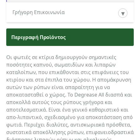
Γρήγορη Επικοινωνία
Περιγραφή Προϊόντος
Κατηγορία ενδιαφερόμενου
Οι φωτιές σε κτίρια δημιουργούν σημαντικές
ποσότητες καπνού, σωματιδίων και λιπαρών
Όνομα
καταλοίπων, που επικάθονται στις επιφάνειες του
κτιρίου και στα έπιπλα του χώρου. Η απομάκρυνση
αυτών των ρύπων είναι απαραίτητη για να
αποκατασταθεί ο χώρος. Το Degrease All διασπά και
Τηλέφωνο
αποκολλά αυτούς τους ρύπους γρήγορα και
αποτελεσματικά. Είναι ένα γενικό καθαριστικό και
απο-λιπαντικό, σχεδιασμένο για αποκατάσταση από
φωτιά. Περιέχει διαλύτες, αντισκωριακά πρόσθετα,
email
συστατικά αποκόλλησης ρύπων, επιφανειοδραστικά
διάσπασης λιπαρών ρύπων και αλκαλικούς