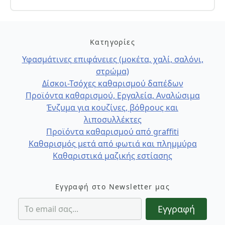
Κατηγορίες
Υφασμάτινες επιφάνειες (μοκέτα, χαλί, σαλόνι,
στρώμα)
Δίσκοι-Τσόχες καθαρισμού δαπέδων
Προϊόντα καθαρισμού, Εργαλεία, Αναλώσιμα
Ένζυμα για κουζίνες, βόθρους και
λιποσυλλέκτες
Προϊόντα καθαρισμού από graffiti
Καθαρισμός μετά από φωτιά και πλημμύρα
Καθαριστικά μαζικής εστίασης
Εγγραφή στο Newsletter μας
Εγγραφή