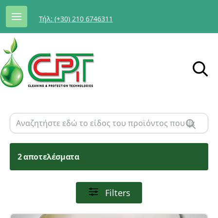
Τήλ: (+30) 210 6746311
2 αποτελέσματα
Filters