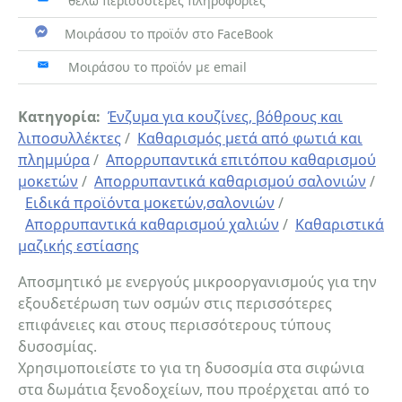
θέλω περισσότερες πληροφορίες
Μοιράσου το προϊόν στο FaceBook
Μοιράσου το προϊόν με email
Κατηγορία:
Ένζυμα για κουζίνες, βόθρους και
λιποσυλλέκτες
/
Καθαρισμός μετά από φωτιά και
πλημμύρα
/
Απορρυπαντικά επιτόπου καθαρισμού
μοκετών
/
Απορρυπαντικά καθαρισμού σαλονιών
/
Ειδικά προϊόντα μοκετών,σαλονιών
/
Απορρυπαντικά καθαρισμού χαλιών
/
Καθαριστικά
μαζικής εστίασης
Αποσμητικό με ενεργούς μικροοργανισμούς για την
εξουδετέρωση των οσμών στις περισσότερες
επιφάνειες και στους περισσότερους τύπους
δυσοσμίας.
Χρησιμοποιείστε το για τη δυσοσμία στα σιφώνια
στα δωμάτια ξενοδοχείων, που προέρχεται από το