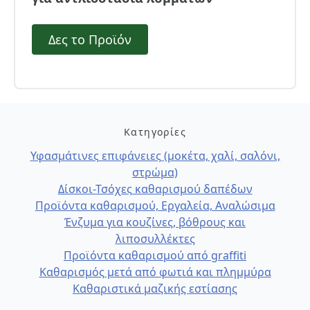
Δες το Προϊόν
Κατηγορίες
Υφασμάτινες επιφάνειες (μοκέτα, χαλί, σαλόνι,
στρώμα)
Δίσκοι-Τσόχες καθαρισμού δαπέδων
Προϊόντα καθαρισμού, Εργαλεία, Αναλώσιμα
Ένζυμα για κουζίνες, βόθρους και
λιποσυλλέκτες
Προϊόντα καθαρισμού από graffiti
Καθαρισμός μετά από φωτιά και πλημμύρα
Καθαριστικά μαζικής εστίασης