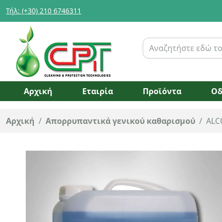
Τήλ: (+30) 210 6746311
Αρχική
Εταιρία
Προϊόντα
Οδ
Αρχική
/
Απορρυπαντικά γενικού καθαρισμού
/
ALC