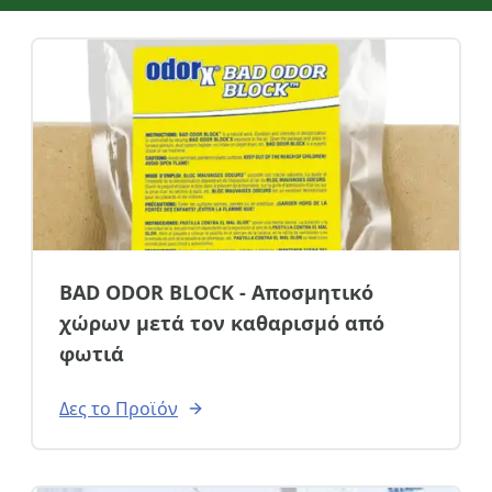
Όνομα
Τηλέφωνο
BAD ODOR BLOCK - Αποσμητικό
email
χώρων μετά τον καθαρισμό από
φωτιά
Δες το Προϊόν
Σχόλια: