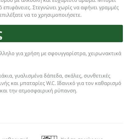
ισμού με αλκοόλη και ευχάριστο άρωμα. Μπορεί
ρό επιφάνειες. Στεγνώνει χωρίς να αφήνει γραμμές
επιλέξατε να το χρησιμοποιήσετε.
ς
άλληλο για χρήση με σφουγγαρίστρα, χειρωνακτικά
κάκια, γυαλισμένα δάπεδα, σκάλες, συνθετικές
ινής και μπαταρίες W.C. Ιδανικό για τον καθαρισμό
 και την ατμοσφαιρική ρύπανση.