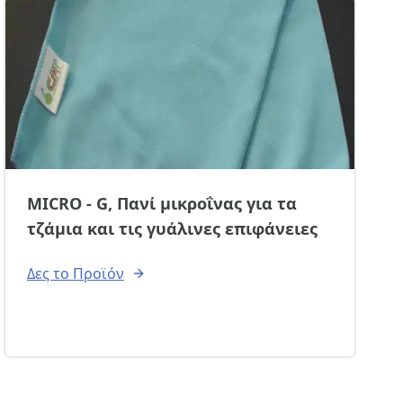
MICRO - G, Πανί μικροΐνας για τα
τζάμια και τις γυάλινες επιφάνειες
Δες το Προϊόν