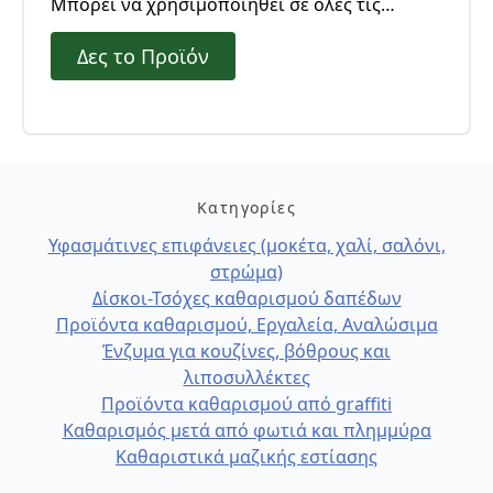
Μπορεί να χρησιμοποιηθεί σε όλες τις
ανθεκτικές στο νερό επιφάνειες. Στεγνώνει
Δες το Προϊόν
χωρίς να αφήνει γραμμές και σημάδια, με
όποια μέθοδο καθαρισμού και αν επιλέξατε
να το χρησιμοποιήσετε.
Κατηγορίες
Υφασμάτινες επιφάνειες (μοκέτα, χαλί, σαλόνι,
στρώμα)
Δίσκοι-Τσόχες καθαρισμού δαπέδων
Προϊόντα καθαρισμού, Εργαλεία, Αναλώσιμα
Ένζυμα για κουζίνες, βόθρους και
λιποσυλλέκτες
Προϊόντα καθαρισμού από graffiti
Καθαρισμός μετά από φωτιά και πλημμύρα
Καθαριστικά μαζικής εστίασης