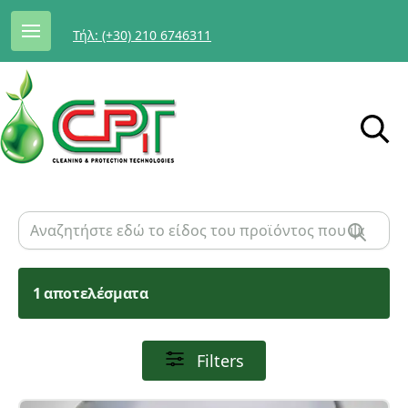
Τήλ: (+30) 210 6746311
1 αποτελέσματα
Filters