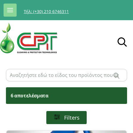
Τήλ: (+30) 210 6746311
6 αποτελέσματα
Filters