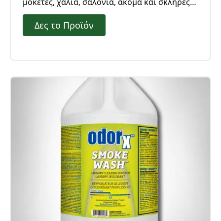
μοκέτες, χαλιά, σαλόνια, ακόμα και σκληρές
επιφάνειες (πλακάκια, τσιμέντο, ξύλο
Δες το Προϊόν