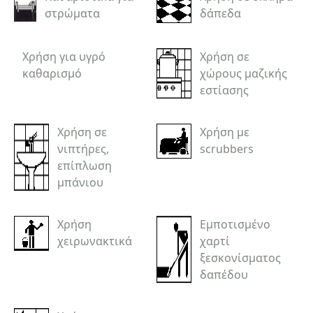
στρώματα
δάπεδα
Χρήση για υγρό
Χρήση σε
καθαρισμό
χώρους μαζικής
εστίασης
Χρήση σε
Χρήση με
νιπτήρες,
scrubbers
επίπλωση
μπάνιου
Χρήση
Εμποτισμένο
χειρωνακτικά
χαρτί
ξεσκονίσματος
δαπέδου