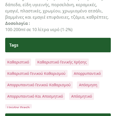
δάπεδα, είδη υγιεινής, πορσελάνη, κεραμικές,
εμαγιέ, πλαστικές, χρωμίου, χρωμιομένο ατσάλι,
email
βαμμένες και εμαγιέ επιφάνειες, τζάμια, καθρέπτες.
Δοσολογία :
100-200ml σε 10 λίτρα νερό (1-2%)
Σχόλια:
Tags
Καθαριστικό
Καθαριστικό Γενικής Χρήσης
Καθαριστικό Γενικού Καθαρισμού
Απορρυπαντικό
Αποστολή
Απορρυπαντικό Γενικού Καθαρισμού
Απόσμηση
Απορρυπαντικό Και Αποσμητικό
Απόσμητικό
Unidor Fresh