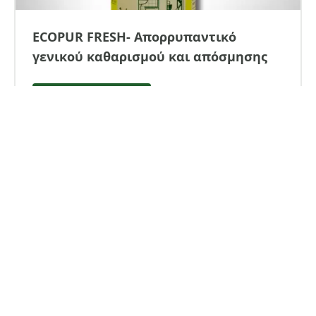
ECOPUR FRESH- Απορρυπαντικό
γενικού καθαρισμού και απόσμησης
Δες το Προϊόν
Κατηγορίες
Υφασμάτινες επιφάνειες (μοκέτα, χαλί, σαλόνι,
στρώμα)
Δίσκοι-Τσόχες καθαρισμού δαπέδων
Προϊόντα καθαρισμού, Εργαλεία, Αναλώσιμα
Ένζυμα για κουζίνες, βόθρους και
λιποσυλλέκτες