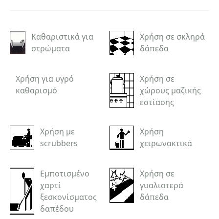
Καθαριστικά για
Χρήση σε σκληρά
στρώματα
δάπεδα
Χρήση για υγρό
Χρήση σε
καθαρισμό
χώρους μαζικής
εστίασης
Χρήση με
Χρήση
scrubbers
χειρωνακτικά
Εμποτισμένο
Χρήση σε
χαρτί
γυαλιστερά
ξεσκονίσματος
δάπεδα
δαπέδου