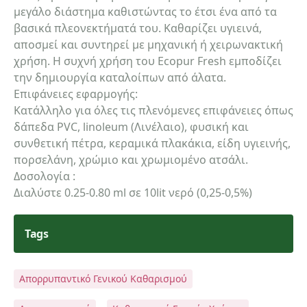
μεγάλο διάστημα καθιστώντας το έτσι ένα από τα
βασικά πλεονεκτήματά του. Καθαρίζει υγιεινά,
αποσμεί και συντηρεί με μηχανική ή χειρωνακτική
Τηλέφωνο
χρήση. Η συχνή χρήση του Ecopur Fresh εμποδίζει
την δημιουργία καταλοίπων από άλατα.
Επιφάνειες εφαρμογής:
Κατάλληλο για όλες τις πλενόμενες επιφάνειες όπως
email
δάπεδα PVC, linoleum (Λινέλαιο), φυσική και
συνθετική πέτρα, κεραμικά πλακάκια, είδη υγιεινής,
πορσελάνη, χρώμιο και χρωμιομένο ατσάλι.
Δοσολογία :
Σχόλια:
Διαλύστε 0.25-0.80 ml σε 10lit νερό (0,25-0,5%)
Tags
Απορρυπαντικό Γενικού Καθαρισμού
Αποστολή