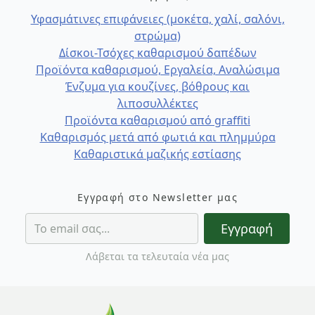
Υφασμάτινες επιφάνειες (μοκέτα, χαλί, σαλόνι,
στρώμα)
Δίσκοι-Τσόχες καθαρισμού δαπέδων
Προϊόντα καθαρισμού, Εργαλεία, Αναλώσιμα
Ένζυμα για κουζίνες, βόθρους και
λιποσυλλέκτες
Προϊόντα καθαρισμού από graffiti
Καθαρισμός μετά από φωτιά και πλημμύρα
Καθαριστικά μαζικής εστίασης
Εγγραφή στο Newsletter μας
Εγγραφή
Λάβεται τα τελευταία νέα μας