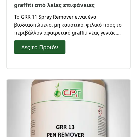
graffiti από λείες επιφάνειες
Το GRR 11 Spray Remover είναι ένα
βιοδιασπώμενο, μη καυστικό, φιλικό προς το
περιβάλλον αφαιρετικό graffiti νέας γενιάς.
Είναι αποτελεσματικό για την αφαίρεση
Δες το Προϊόν
ανεξίτηλων μαρκαδόρων, χρωμάτων σε
σπρέι, μαρκαδόρων ζωγραφικής, από λείες
επιφάνειες και επιφάνειες προστατευμένες
με GRP 22 Sacrificial Coating ή GRP 21
Permanent Coating.