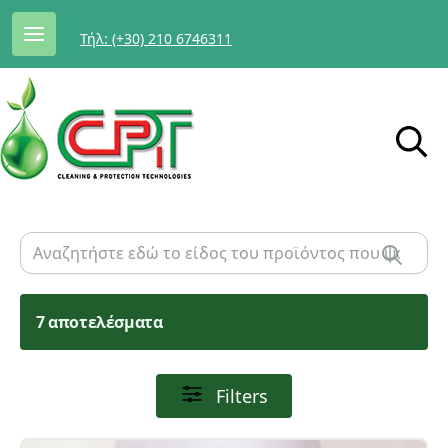
Τήλ: (+30) 210 6746311
7 αποτελέσματα
Filters