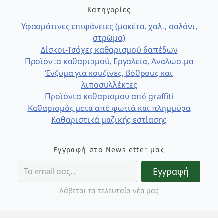
Κατηγορίες
Υφασμάτινες επιφάνειες (μοκέτα, χαλί, σαλόνι,
στρώμα)
Δίσκοι-Τσόχες καθαρισμού δαπέδων
Προϊόντα καθαρισμού, Εργαλεία, Αναλώσιμα
Ένζυμα για κουζίνες, βόθρους και
λιποσυλλέκτες
Προϊόντα καθαρισμού από graffiti
Καθαρισμός μετά από φωτιά και πλημμύρα
Καθαριστικά μαζικής εστίασης
Εγγραφή στο Newsletter μας
Εγγραφή
Λάβεται τα τελευταία νέα μας