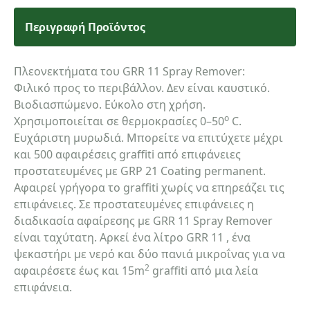
Περιγραφή Προϊόντος
Κατηγορία ενδιαφερόμενου
Πλεονεκτήματα του GRR 11 Spray Remover:
Φιλικό προς το περιβάλλον. Δεν είναι καυστικό.
Όνομα
Βιοδιασπώμενο. Εύκολο στη χρήση.
o
Χρησιμοποιείται σε θερμοκρασίες 0–50
C.
Ευχάριστη μυρωδιά. Μπορείτε να επιτύχετε μέχρι
και 500 αφαιρέσεις graffiti από επιφάνειες
Τηλέφωνο
προστατευμένες με GRP 21 Coating permanent.
Αφαιρεί γρήγορα το graffiti χωρίς να επηρεάζει τις
επιφάνειες. Σε προστατευμένες επιφάνειες η
διαδικασία αφαίρεσης με GRR 11 Spray Remover
email
είναι ταχύτατη. Αρκεί ένα λίτρο GRR 11 , ένα
ψεκαστήρι με νερό και δύο πανιά μικροΐνας για να
2
αφαιρέσετε έως και 15m
graffiti από μια λεία
επιφάνεια.
Σχόλια: