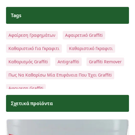
Tags
Αφαίρεση Γραφημάτων
Αφαιρετικό Graffiti
Αποστολή
Καθαριστικό Για Γκραφιτι
Καθαριστικό Γκραφιτι
Καθαρισμός Graffiti
Antigraffiti
Graffiti Remover
Πως Να Καθαρίσω Μία Επιφάνεια Που Έχει Graffiti
Αφαιρεση Graffiti
Καθαρισμοσ Επιφανειων Με Προστασια
Σχετικά προϊόντα
Grr 11 Spray Remover
Evo 3 Remover