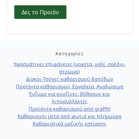
Δες το Προϊόν
Κατηγορίες
Υφασμάτινες επιφάνειες (μοκέτα, χαλί, σαλόνι,
στρώμα)
Δίσκοι-Τσόχες καθαρισμού δαπέδων
Προϊόντα καθαρισμού, Εργαλεία, Αναλώσιμα
Ένζυμα για κουζίνες, βόθρους και
λιποσυλλέκτες
Προϊόντα καθαρισμού από graffiti
Καθαρισμός μετά από φωτιά και πλημμύρα
Καθαριστικά μαζικής εστίασης