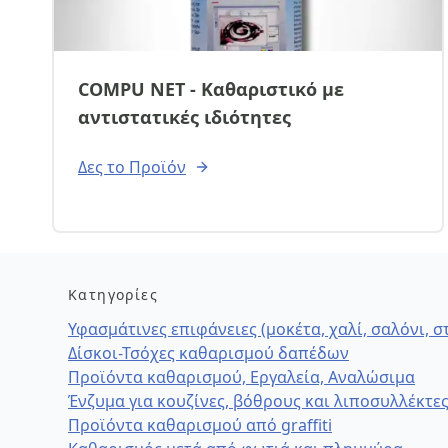
COMPU NET - Καθαριστικό με
αντιστατικές ιδιότητες
Δες το Προϊόν
Κατηγορίες
Υφασμάτινες επιφάνειες (μοκέτα, χαλί, σαλόνι, 
Δίσκοι-Τσόχες καθαρισμού δαπέδων
Προϊόντα καθαρισμού, Εργαλεία, Αναλώσιμα
Ένζυμα για κουζίνες, βόθρους και λιποσυλλέκτε
Προϊόντα καθαρισμού από graffiti