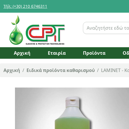
Τήλ: (+30) 210 6746311
Αρχική
Εταιρία
Προϊόντα
Οδ
Αρχική
/
Ειδικά προϊόντα καθαρισμού
/
LAMINET - Κ