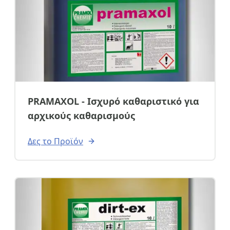
Τηλέφωνο
email
PRAMAXOL - Ισχυρό καθαριστικό για
αρχικούς καθαρισμούς
Σχόλια:
Δες το Προϊόν
Αποστολή