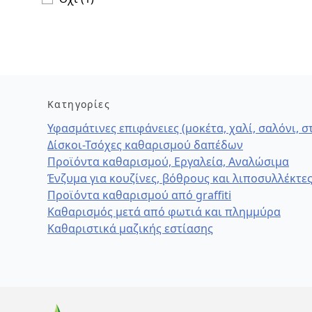
Κατηγορίες
Υφασμάτινες επιφάνειες (μοκέτα, χαλί, σαλόνι, 
Δίσκοι-Τσόχες καθαρισμού δαπέδων
Προϊόντα καθαρισμού, Εργαλεία, Αναλώσιμα
Ένζυμα για κουζίνες, βόθρους και λιποσυλλέκτε
Προϊόντα καθαρισμού από graffiti
Καθαρισμός μετά από φωτιά και πλημμύρα
Καθαριστικά μαζικής εστίασης