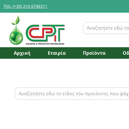
Τήλ: (+30) 210 6746311
Αρχική
Εταιρία
Προϊόντα
Οδ