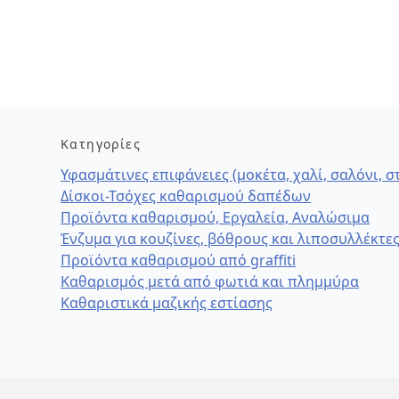
Κατηγορίες
Υφασμάτινες επιφάνειες (μοκέτα, χαλί, σαλόνι, 
Δίσκοι-Τσόχες καθαρισμού δαπέδων
Προϊόντα καθαρισμού, Εργαλεία, Αναλώσιμα
Ένζυμα για κουζίνες, βόθρους και λιποσυλλέκτε
Προϊόντα καθαρισμού από graffiti
Καθαρισμός μετά από φωτιά και πλημμύρα
Καθαριστικά μαζικής εστίασης