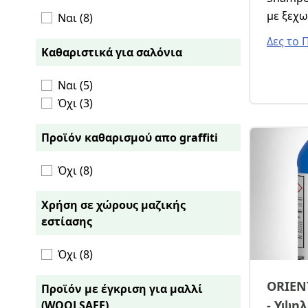
Απορρυπαντικό Για Μοκέτες (1)
με ξεχ
Ναι (8)
Απορρυπαντικό Για Χαλιά (1)
φρεσκάδ
Δες το 
Αφροπαραγωγός (1)
αφροπα
Καθαριστικά για σαλόνια
Ενισχυτικό Απορρυπαντικών (1)
πλύσιμο
Εξουδετέρωση (1)
Ναι (5)
περιστ
Επιτόπου Καθαρισμός (1)
Όχι (3)
νερού.
Καθαρισμός Χαλιών (1)
Καθαριστικό (1)
Προϊόν καθαρισμού απο graffiti
Καθαριστικό Για Κρόσσια (1)
Όχι (8)
Καθαριστικό Για Ξεβαμμένα Χαλιά
(1)
Χρήση σε χώρους μαζικής
Καθαριστικό Για Χαλιά (1)
εστίασης
Καθαριστικό Για Χειροποίητα (1)
Κατάλοιπα Απορρυπαντικών (1)
Όχι (8)
ORIEN
Προϊόν με έγκριση για μαλλί
- Υψη
(WOOLSAFE)