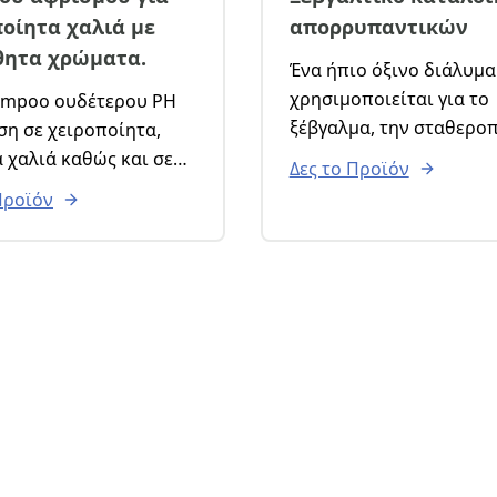
οίητα χαλιά με
απορρυπαντικών
θητα χρώματα.
Ένα ήπιο όξινο διάλυμα πο
χρησιμοποιείται για το
ξέβγαλμα, την σταθερο
ση σε χειροποίητα,
των χρωμάτων και την
 χαλιά καθώς και σε
Δες το Προϊόν
εξουδετέρωση των
ειδικευμένα
Προϊόν
καταλοίπων των
τα.
απορρυπαντικών. Κατά
ση με περιστροφική,
για μοκέτες, χαλιά σαλό
αγωγό, ή με το χέρι.
κατάλοιπα προηγούμεν
καθαρισμών.