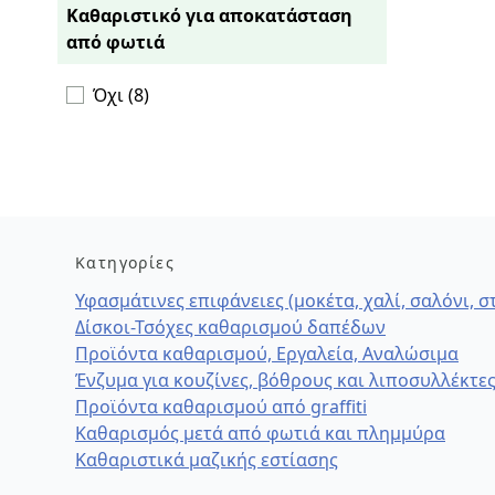
Καθαριστικό για αποκατάσταση
από φωτιά
Όχι (8)
Κατηγορίες
Υφασμάτινες επιφάνειες (μοκέτα, χαλί, σαλόνι, 
Δίσκοι-Τσόχες καθαρισμού δαπέδων
Προϊόντα καθαρισμού, Εργαλεία, Αναλώσιμα
Ένζυμα για κουζίνες, βόθρους και λιποσυλλέκτε
Προϊόντα καθαρισμού από graffiti
Καθαρισμός μετά από φωτιά και πλημμύρα
Καθαριστικά μαζικής εστίασης