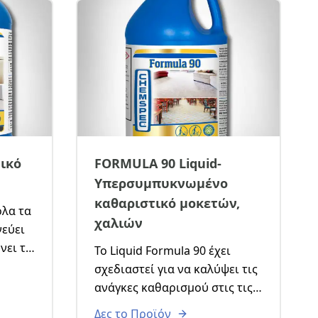
τικό
FORMULA 90 Liquid-
Υπερσυμπυκνωμένο
καθαριστικό μοκετών,
όλα τα
χαλιών
εύει
νει τη
Το Liquid Formula 90 έχει
σχεδιαστεί για να καλύψει τις
ανάγκες καθαρισμού στις τις
πιο δύσκολες προκλήσεις που
Δες το Προϊόν