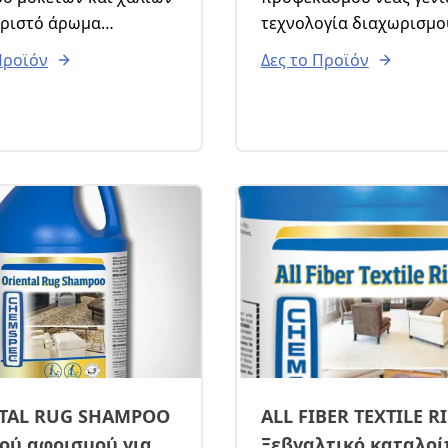
ωριστό άρωμα
τεχνολογία διαχωρισμο
ας. Ιδανικό για
ρύπων SST (Soil Separat
Προϊόν
Δες το Προϊόν
ραγωγούς ή για
Technology), που το κάν
 χαλιών με την
αποτελεσματικό για το 
ροφική και κάδο
και το γράσο. Διασπά το
κολλώδεις, λιπαρούς ρ
και τα κατάλοιπα σε ελ
χρόνο όπως κανένα άλλ
προϊόν προψεκασμού.
TAL RUG SHAMPOO
ALL FIBER TEXTILE RI
λού αφρισμού για
Ξεβγαλτικό καταλο