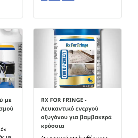
αντιμετωπίζουν οι
επαγγελματίες.Υπερσυμπυκνω
μένο με το χαμηλότερο
κόστος χρήσης. Βραβευμένο
προϊόν, για χρήση με μηχανές
extraction. Εξαιρετικό
αποτέλεσμα με μηδενικά
κατάλοιπα και για αυτόματα
πλυντήρια χαλιών.
ύ με
RX FOR FRINGE -
ισμού
Λευκαντικό ενεργού
οξυγόνου για βαμβακερά
κρόσσια
ϊόν
άς με
Λευκαντικό απελευθέρωσης