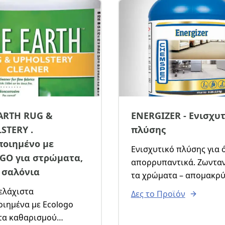
ARTH RUG &
ENERGIZER - Ενισχυ
STERY .
πλύσης
ποιημένο με
Ενισχυτικό πλύσης για 
GO για στρώματα,
απορρυπαντικά. Ζωνταν
 σαλόνια
τα χρώματα – απομακρύ
δυσοσμία.
ελάχιστα
Δες το Προϊόν
να με Ecologo
τα καθαρισμού