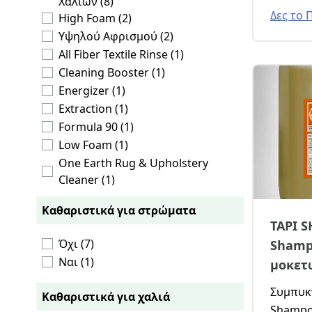
Χαλιών (8)
χειροπ
Δες το 
High Foam (2)
σαλονι
Υψηλού Αφρισμού (2)
επίπλω
All Fiber Textile Rinse (1)
φυσικές
Cleaning Booster (1)
μηδαμιν
Energizer (1)
κάνουν 
Extraction (1)
χώρους 
Formula 90 (1)
ευαισθη
Low Foam (1)
απλώς γ
One Earth Rug & Upholstery
οικολογ
Cleaner (1)
Oriental Rug (1)
Καθαριστικά για στρώματα
Oriental Rug Shampoo (1)
TAPI 
Rinse (1)
Όχι (7)
Shamp
Rx For Fringes (1)
Ναι (1)
μοκετ
Shampoo (1)
Tapi Shampoo (1)
Συμπυκνωμέ
Καθαριστικά για χαλιά
Απορρυπαντικό (1)
Shampoo μοκετών και 