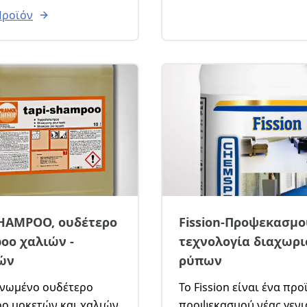
οίητων χαλιών,
Προϊόν
ών, υφασμάτων
σης και στρωμάτων. Οι
 πρώτες ύλες και τα
ά κατάλοιπα, το
ιδανικό για χρήση σε
με άτομα με χημικές
σίες, μικρά παιδιά ή
ια άτομα με
ική συνείδηση.
SHAMPOO, ουδέτερο
Fission-Προψεκασμο
oo χαλιών -
τεχνολογία διαχωρ
ών
ρύπων
νο ουδέτερο
Το Fission είναι ένα προ
χαλιών
προψεκασμού νέας γενι