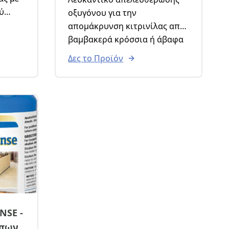
ύ
οξυγόνου για την
ion
απομάκρυνση κιτρινίλας από
ει
βαμβακερά κρόσσια ή άβαφα
λάδι
χειροποίητα χαλιά.
Δες το Προϊόν
υς
ύπους
άχιστο
ο
NSE -
ίπων