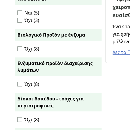
χειροπ
Ναι (5)
ευαίσ
Όχι (3)
Ένα shampoo ουδέτερου PH
για χρή
Βιολογικό Προϊόν με ένζυμα
μάλλινα
Όχι (8)
άλλα εξ
Δες το 
υφάσμα
Ενζυματικό προϊόν διαχείρισης
Για χρή
λυμάτων
αφροπαρ
Όχι (8)
Δίσκοι δαπέδου - τσόχες για
περιστροφικές
Όχι (8)