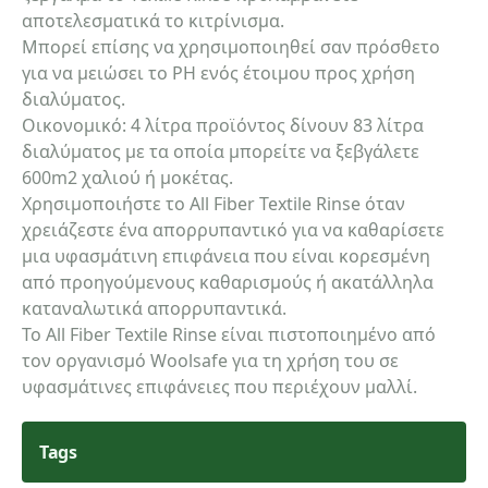
αποτελεσματικά το κιτρίνισμα.
Μπορεί επίσης να χρησιμοποιηθεί σαν πρόσθετο
Τηλέφωνο
για να μειώσει το PH ενός έτοιμου προς χρήση
διαλύματος.
Οικονομικό: 4 λίτρα προϊόντος δίνουν 83 λίτρα
διαλύματος με τα οποία μπορείτε να ξεβγάλετε
email
600m2 χαλιού ή μοκέτας.
Χρησιμοποιήστε το All Fiber Textile Rinse όταν
χρειάζεστε ένα απορρυπαντικό για να καθαρίσετε
μια υφασμάτινη επιφάνεια που είναι κορεσμένη
Σχόλια:
από προηγούμενους καθαρισμούς ή ακατάλληλα
καταναλωτικά απορρυπαντικά.
Το All Fiber Textile Rinse είναι πιστοποιημένο από
τον οργανισμό Woolsafe για τη χρήση του σε
υφασμάτινες επιφάνειες που περιέχουν μαλλί.
Αποστολή
Tags