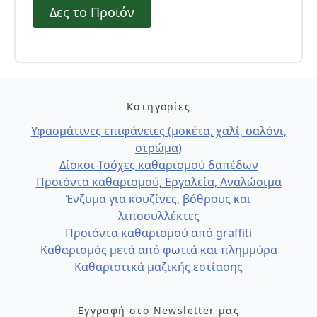
Δες το Προϊόν
Κατηγορίες
Υφασμάτινες επιφάνειες (μοκέτα, χαλί, σαλόνι,
στρώμα)
Δίσκοι-Τσόχες καθαρισμού δαπέδων
Προϊόντα καθαρισμού, Εργαλεία, Αναλώσιμα
Ένζυμα για κουζίνες, βόθρους και
λιποσυλλέκτες
Προϊόντα καθαρισμού από graffiti
Καθαρισμός μετά από φωτιά και πλημμύρα
Καθαριστικά μαζικής εστίασης
Εγγραφή στο Newsletter μας