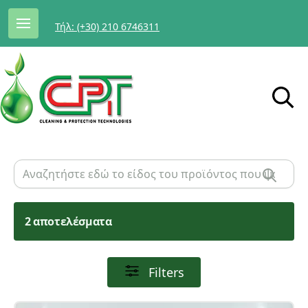
Τήλ: (+30) 210 6746311
2 αποτελέσματα
Filters