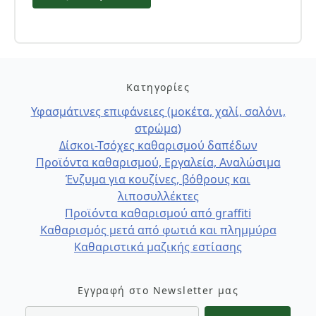
Κατηγορίες
Υφασμάτινες επιφάνειες (μοκέτα, χαλί, σαλόνι,
στρώμα)
Δίσκοι-Τσόχες καθαρισμού δαπέδων
Προϊόντα καθαρισμού, Εργαλεία, Αναλώσιμα
Ένζυμα για κουζίνες, βόθρους και
λιποσυλλέκτες
Προϊόντα καθαρισμού από graffiti
Καθαρισμός μετά από φωτιά και πλημμύρα
Καθαριστικά μαζικής εστίασης
Εγγραφή στο Newsletter μας