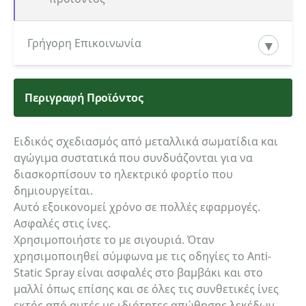
Γρήγορη Επικοινωνία
Περιγραφή Προϊόντος
Κατηγορία ενδιαφερόμενου
Ειδικός σχεδιασμός από μεταλλικά σωματίδια και
αγώγιμα συστατικά που συνδυάζονται για να
Όνομα
διασκορπίσουν το ηλεκτρικό φορτίο που
δημιουργείται.
Αυτό εξοικονομεί χρόνο σε πολλές εφαρμογές.
Ασφαλές στις ίνες.
Τηλέφωνο
Χρησιμοποιήστε το με σιγουριά. Όταν
χρησιμοποιηθεί σύμφωνα με τις οδηγίες το Anti-
Static Spray είναι ασφαλές στο βαμβάκι και στο
μαλλί όπως επίσης και σε όλες τις συνθετικές ίνες
email
εκτός από αυτές με ιδιότητες απώθησης λεκέδων.