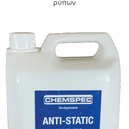
ρύπων