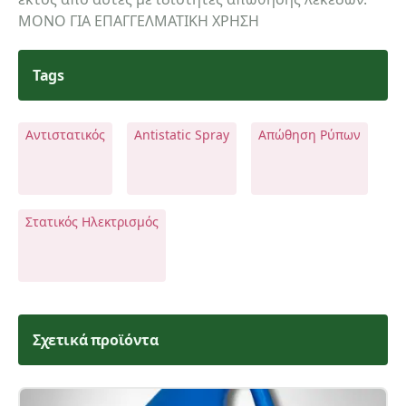
ΜΟΝΟ ΓΙΑ ΕΠΑΓΓΕΛΜΑΤΙΚΗ ΧΡΗΣΗ
Tags
Σχόλια:
Αντιστατικός
Antistatic Spray
Απώθηση Ρύπων
Αποστολή
Στατικός Ηλεκτρισμός
Σχετικά προϊόντα