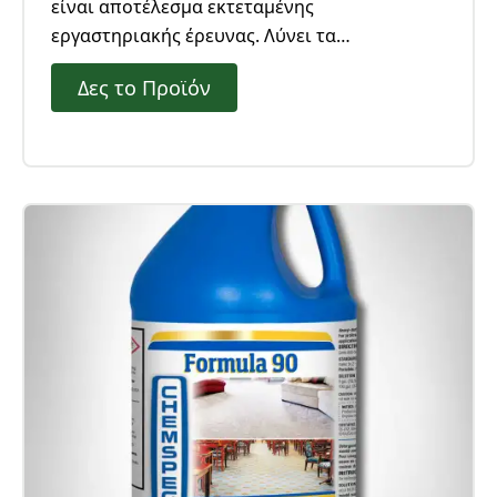
είναι αποτέλεσμα εκτεταμένης
εργαστηριακής έρευνας. Λύνει τα
προβλήματα του κυτταρικού κιτρινίσματος
Δες το Προϊόν
από τους νερολεκέδες και τους λεκέδες του
καφέ σε χαλιά, μοκέτες, βαμβακερά σαλόνια .
Διορθώνει τα ξεβάμματα σε χειροποίητα
χαλιά.