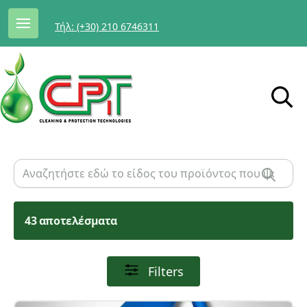
Τήλ: (+30) 210 6746311
43 αποτελέσματα
Filters