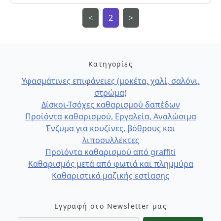
<
2
>
Κατηγορίες
Υφασμάτινες επιφάνειες (μοκέτα, χαλί, σαλόνι,
στρώμα)
Δίσκοι-Τσόχες καθαρισμού δαπέδων
Προϊόντα καθαρισμού, Εργαλεία, Αναλώσιμα
Ένζυμα για κουζίνες, βόθρους και
λιποσυλλέκτες
Προϊόντα καθαρισμού από graffiti
Καθαρισμός μετά από φωτιά και πλημμύρα
Καθαριστικά μαζικής εστίασης
Εγγραφή στο Newsletter μας