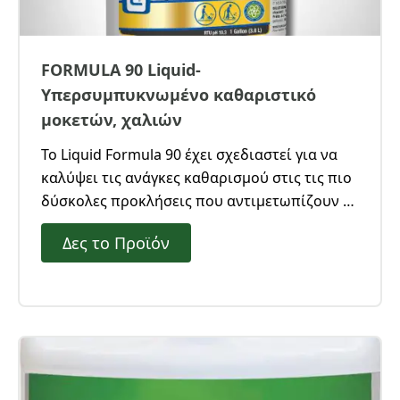
FORMULA 90 Liquid-
Υπερσυμπυκνωμένο καθαριστικό
μοκετών, χαλιών
Το Liquid Formula 90 έχει σχεδιαστεί για να
καλύψει τις ανάγκες καθαρισμού στις τις πιο
δύσκολες προκλήσεις που αντιμετωπίζουν οι
επαγγελματίες.Υπερσυμπυκνωμένο με το
Δες το Προϊόν
χαμηλότερο κόστος χρήσης. Βραβευμένο
προϊόν, για χρήση με μηχανές extraction.
Εξαιρετικό αποτέλεσμα με μηδενικά
κατάλοιπα και για αυτόματα πλυντήρια
χαλιών.