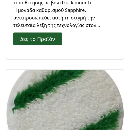
τοποθέτησης σε βαν (truck mount).
Η μονάδα καθαρισμού Sapphire,
αντιπροσωπεύει αυτή τη στιγμή την
τελευταία λέξη της τεχνολογίας στον
καθαρισμό υφασμάτινων επιφανειών
Δες το Προϊόν
(μοκέτα, χαλί, σαλόνι, στρώμα) σε οικιακούς ή
επαγγελματικούς χώρους. Είναι η απαραίτητη
μηχανή σε Αμερική και Ευρώπη για όλους
τους επαγγελματίες του επιτόπου
καθαρισμού σε σπίτια, ξενοδοχεία, σκάφη,
καζίνο, εμπορικά κέντρα, κ,ά.