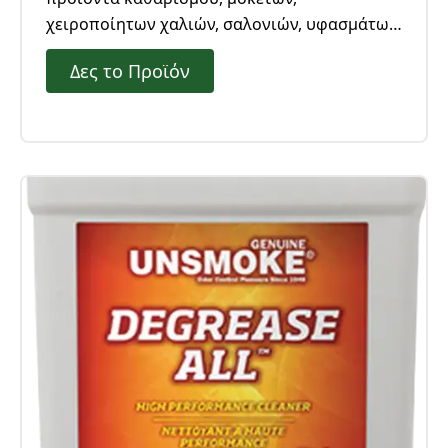
χειροποίητων χαλιών, σαλονιών, υφασμάτων
επίπλωσης και στρωμάτων. Οι φυσικές
Δες το Προϊόν
πρώτες ύλες και τα μηδαμινά κατάλοιπα, το
κάνουν ιδανικό για χρήση σε χώρους με
άτομα με χημικές ευαισθησίες, μικρά παιδιά
ή απλώς για άτομα με οικολογική συνείδηση.