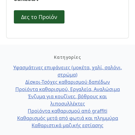
Δες το Προϊόν
Κατηγορίες
Υφασμάτινες επιφάνειες (μοκέτα, χαλί, σαλόνι,
στρώμα)
Δίσκοι-Τσόχες καθαρισμού δαπέδων
Προϊόντα καθαρισμού, Εργαλεία, Αναλώσιμα
Ένζυμα για κουζίνες, βόθρους και
λιποσυλλέκτες
Προϊόντα καθαρισμού από graffiti
Καθαρισμός μετά από φωτιά και πλημμύρα
Καθαριστικά μαζικής εστίασης