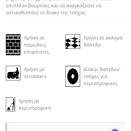
επιπλέον βούρτσες και να αναγκάζεστε να
αντικαθιστάτε το δίσκο της τσόχας.
Χρήση σε
Χρήση σε σκληρά
πορώδεις
δάπεδα
επιφάνειες
Χρήση με
Δίσκοι δαπέδου -
scrubbers
τσόχες για
περιστροφικές
Χρήση με
περιστροφική