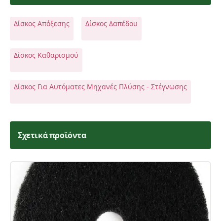
Δίσκος Απόξεσης
Δίσκος Δαπέδου
Δίσκος Καθαρισμού
Δίσκος Για Αυτόματες Μηχανές Πλύσης - Στέγνωσης
Σχετικά προϊόντα