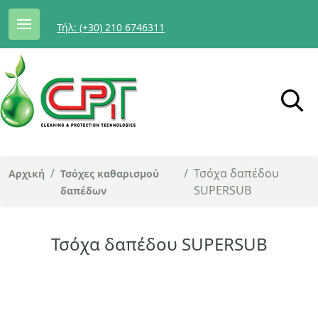
Τήλ: (+30) 210 6746311
/
/
Τσόχα δαπέδου
Αρχική
Τσόχες καθαρισμού
SUPERSUB
δαπέδων
Τσόχα δαπέδου SUPERSUB