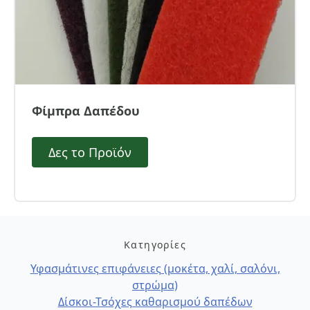
Φίμπρα Δαπέδου
Δες το Προϊόν
Κατηγορίες
Υφασμάτινες επιφάνειες (μοκέτα, χαλί, σαλόνι,
στρώμα)
Δίσκοι-Τσόχες καθαρισμού δαπέδων