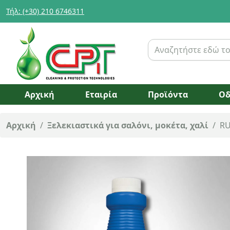
Τήλ: (+30) 210 6746311
Αρχική
Εταιρία
Προϊόντα
Οδ
Αρχική
/
Ξελεκιαστικά για σαλόνι, μοκέτα, χαλί
/
RU