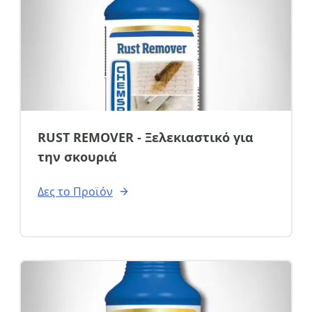
Τηλέφωνο
email
RUST REMOVER - Ξελεκιαστικό για
την σκουριά
Σχόλια:
Δες το Προϊόν
Αποστολή