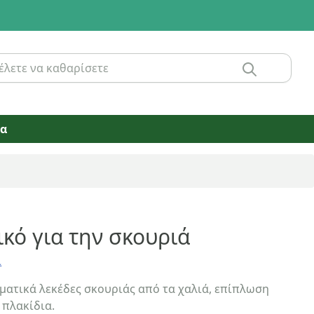
ία
κό για την σκουριά
ί
ματικά λεκέδες σκουριάς από τα χαλιά, επίπλωση
 πλακίδια.