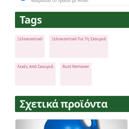
Μοιράσου το προϊόν με email
Tags
Ξελεκιαστικό
Ξελεκιαστικό Για Τη Σκουριά
Λεκές Από Σκουριά
Rust Remover
Σχετικά προϊόντα