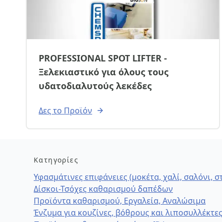
PROFESSIONAL SPOT LIFTER -
Ξελεκιαστικό για όλους τους
υδατοδιαλυτούς λεκέδες
Δες το Προϊόν
Κατηγορίες
Υφασμάτινες επιφάνειες (μοκέτα, χαλί, σαλόνι, 
Δίσκοι-Τσόχες καθαρισμού δαπέδων
Προϊόντα καθαρισμού, Εργαλεία, Αναλώσιμα
Ένζυμα για κουζίνες, βόθρους και λιποσυλλέκτε