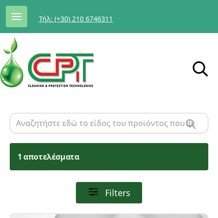
Τήλ: (+30) 210 6746311
1 αποτελέσματα
Filters