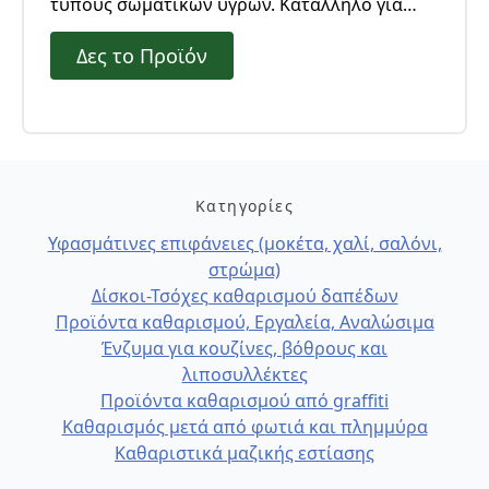
τύπους σωματικών υγρών. Κατάλληλο για
μοκέτες, χαλιά, στρώματα, σαλόνια, αλλά και
Δες το Προϊόν
σκληρές επιφάνειες. Ιδανικό για λεκέδες από
κατοικίδια.
Κατηγορίες
Υφασμάτινες επιφάνειες (μοκέτα, χαλί, σαλόνι,
στρώμα)
Δίσκοι-Τσόχες καθαρισμού δαπέδων
Προϊόντα καθαρισμού, Εργαλεία, Αναλώσιμα
Ένζυμα για κουζίνες, βόθρους και
λιποσυλλέκτες
Προϊόντα καθαρισμού από graffiti
Καθαρισμός μετά από φωτιά και πλημμύρα
Καθαριστικά μαζικής εστίασης