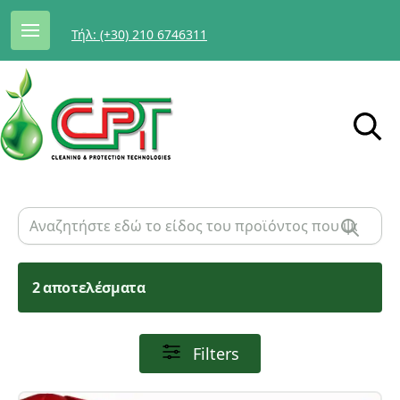
Τήλ: (+30) 210 6746311
2 αποτελέσματα
Filters