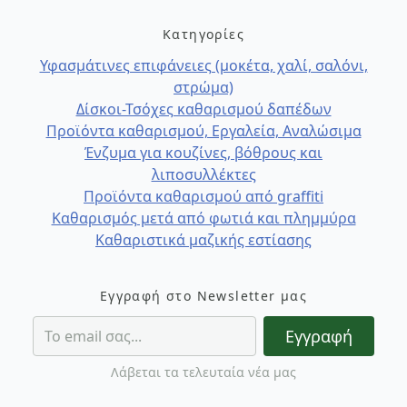
Κατηγορίες
Υφασμάτινες επιφάνειες (μοκέτα, χαλί, σαλόνι,
στρώμα)
Δίσκοι-Τσόχες καθαρισμού δαπέδων
Προϊόντα καθαρισμού, Εργαλεία, Αναλώσιμα
Ένζυμα για κουζίνες, βόθρους και
λιποσυλλέκτες
Προϊόντα καθαρισμού από graffiti
Καθαρισμός μετά από φωτιά και πλημμύρα
Καθαριστικά μαζικής εστίασης
Εγγραφή στο Newsletter μας
Εγγραφή
Λάβεται τα τελευταία νέα μας