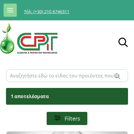
Τήλ: (+30) 210 6746311
1 αποτελέσματα
Filters