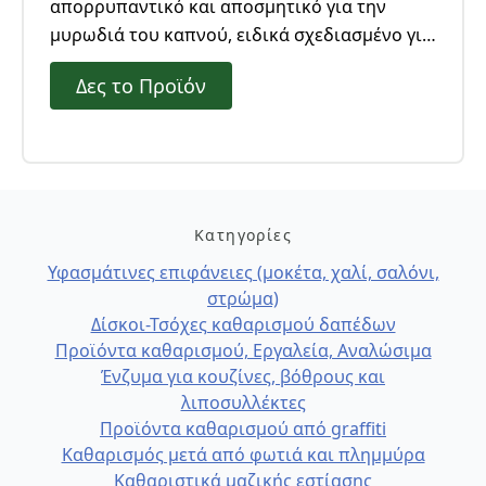
απορρυπαντικό και αποσμητικό για την
μυρωδιά του καπνού, ειδικά σχεδιασμένο για
τα κατάλοιπα του καπνού μετά από
Δες το Προϊόν
πυρκαγιά.
Κατηγορίες
Υφασμάτινες επιφάνειες (μοκέτα, χαλί, σαλόνι,
στρώμα)
Δίσκοι-Τσόχες καθαρισμού δαπέδων
Προϊόντα καθαρισμού, Εργαλεία, Αναλώσιμα
Ένζυμα για κουζίνες, βόθρους και
λιποσυλλέκτες
Προϊόντα καθαρισμού από graffiti
Καθαρισμός μετά από φωτιά και πλημμύρα
Καθαριστικά μαζικής εστίασης