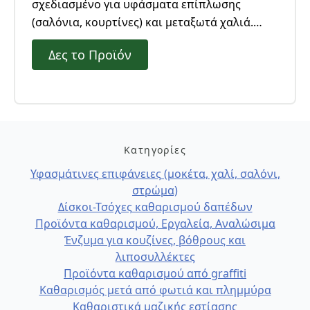
σχεδιασμένο για υφάσματα επίπλωσης
(σαλόνια, κουρτίνες) και μεταξωτά χαλιά.
Αποτελεσματικό και ασφαλές για όλες τις
Δες το Προϊόν
επιφάνειες που δεν μπορούν να βραχούν.
Κατηγορίες
Υφασμάτινες επιφάνειες (μοκέτα, χαλί, σαλόνι,
στρώμα)
Δίσκοι-Τσόχες καθαρισμού δαπέδων
Προϊόντα καθαρισμού, Εργαλεία, Αναλώσιμα
Ένζυμα για κουζίνες, βόθρους και
λιποσυλλέκτες
Προϊόντα καθαρισμού από graffiti
Καθαρισμός μετά από φωτιά και πλημμύρα
Καθαριστικά μαζικής εστίασης