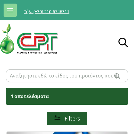
Τήλ: (+30) 210 6746311
1 αποτελέσματα
Filters