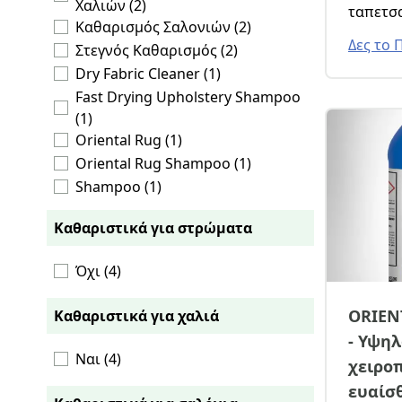
Χαλιών (2)
ταπετσα
Καθαρισμός Σαλονιών (2)
ξεβάφο
Δες το 
Στεγνός Καθαρισμός (2)
Dry Fabric Cleaner (1)
Fast Drying Upholstery Shampoo
(1)
Oriental Rug (1)
Oriental Rug Shampoo (1)
Shampoo (1)
Tapi Shampoo (1)
Καθαριστικά για στρώματα
Απορρυπαντικό (1)
Απορρυπαντικό Για Μοκέτες (1)
Όχι (4)
Απορρυπαντικό Για Χαλιά (1)
Αφροπαραγωγός (1)
ORIEN
Καθαριστικά για χαλιά
Καθαρισμός Με Αφρό (1)
- Υψη
Καθαριστικό (1)
Ναι (4)
χειροπ
Καθαριστικό Για Χαλιά (1)
ευαίσ
Καθαριστικό Για Χειροποίητα (1)