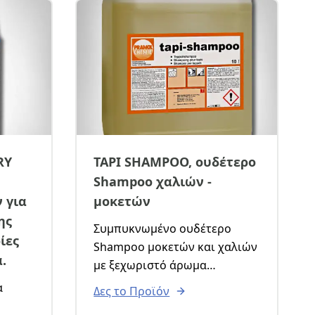
RY
TAPI SHAMPOO, ουδέτερο
Shampoo χαλιών -
 για
μοκετών
ης
Συμπυκνωμένο ουδέτερο
ίες
Shampoo μοκετών και χαλιών
.
με ξεχωριστό άρωμα
φρεσκάδας. Ιδανικό για
α
Δες το Προϊόν
αφροπαραγωγούς ή για