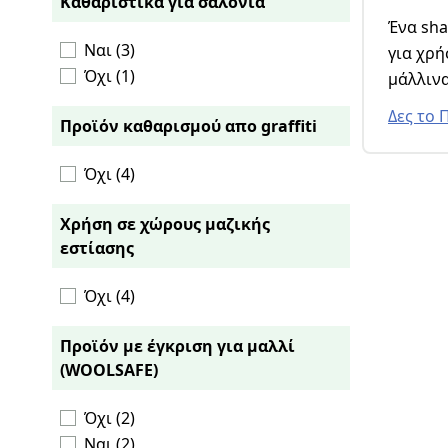
Καθαριστικά για σαλόνια
Στεγνός Καθαρισμός Σαλονιών (1)
Ένα shampoo ουδέτερου PH
Χειροποίητα Χαλιά (1)
Ναι (3)
για χρή
Όχι (1)
μάλλινα
άλλα εξ
Δες το 
Προϊόν καθαρισμού απο graffiti
υφάσμα
Για χρή
Όχι (4)
αφροπαρ
Χρήση σε χώρους μαζικής
εστίασης
Όχι (4)
Προϊόν με έγκριση για μαλλί
(WOOLSAFE)
Όχι (2)
Ναι (2)