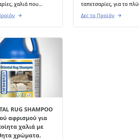
ρίες, χαλιά που
ταπετσαρίες, για το πλ
υν εύκολα.
με μηχανή αφρού ή
Προϊόν
Δες το Προϊόν
χειρωνακτικά. Ασφαλές 
αποτελεσματικό αν η μ
που χρησιμοποιείτε είν
αφρός. Σχεδιασμένο για
στεγνώνει πολύ γρήγορ
εμποδίζοντας την υγρα
εισχωρήσει κάτω από τ
ύφασμα. Πυκνός αφρός
μπορεί να χρησιμοποιη
ακόμα και με ένα σφουγ
TAL RUG SHAMPOO
λού αφρισμού για
οίητα χαλιά με
θητα χρώματα.