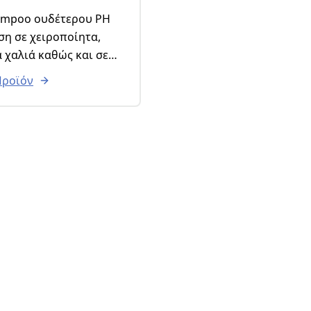
ση σε χειροποίητα,
 χαλιά καθώς και σε
ειδικευμένα
Προϊόν
τα.
ση με περιστροφική,
αγωγό, ή με το χέρι.