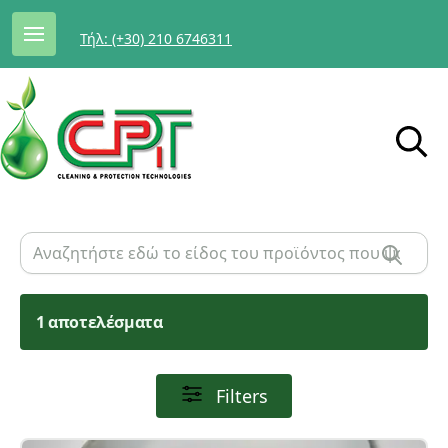
Τήλ: (+30) 210 6746311
1 αποτελέσματα
Filters