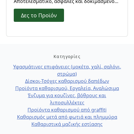
Αποτελεσματικό, ασφαλές και δοκιμασμένο
από τους επαγγελματίες. Χωρίς επικίνδυνα
Δες το Προϊόν
συστατικά, σε υγρή μορφή για χρήση και με
ψεκασμό. Μερικά δευτερόλεπτα είναι αρκετά
για να διασπάσουν τα λίπη και τα έλαια που
έχουν κολλήσει σκεύη ή μεταλλικές
επιφάνειες.
Κατηγορίες
Υφασμάτινες επιφάνειες (μοκέτα, χαλί, σαλόνι,
στρώμα)
Δίσκοι-Τσόχες καθαρισμού δαπέδων
Προϊόντα καθαρισμού, Εργαλεία, Αναλώσιμα
Ένζυμα για κουζίνες, βόθρους και
λιποσυλλέκτες
Προϊόντα καθαρισμού από graffiti
Καθαρισμός μετά από φωτιά και πλημμύρα
Καθαριστικά μαζικής εστίασης