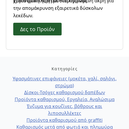
Εργονομική λαβή με διαμορφωμένη άκρη για
χαλιά φυσικής ή συνθετικής ίνας.
την απομάκρυνση εξαιρετικά δύσκολων
λεκέδων.
Δες το Προϊόν
Κατηγορίες
Υφασμάτινες επιφάνειες (μοκέτα, χαλί, σαλόνι,
στρώμα)
Δίσκοι-Τσόχες καθαρισμού δαπέδων
Προϊόντα καθαρισμού, Εργαλεία, Αναλώσιμα
Ένζυμα για κουζίνες, βόθρους και
λιποσυλλέκτες
Προϊόντα καθαρισμού από graffiti
Καθαρισμός μετά από φωτιά και πλημμύρα