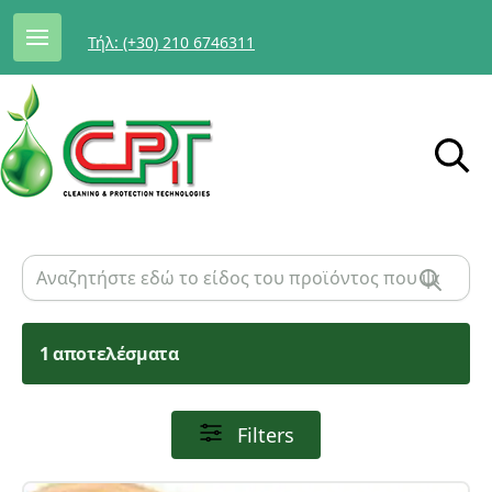
Τήλ: (+30) 210 6746311
1 αποτελέσματα
Filters