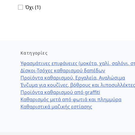
Όχι (1)
Κατηγορίες
Υφασμάτινες επιφάνειες (μοκέτα, χαλί, σαλόνι, 
Δίσκοι-Τσόχες καθαρισμού δαπέδων
Προϊόντα καθαρισμού, Εργαλεία, Αναλώσιμα
Ένζυμα για κουζίνες, βόθρους και λιποσυλλέκτε
Προϊόντα καθαρισμού από graffiti
Καθαρισμός μετά από φωτιά και πλημμύρα
Καθαριστικά μαζικής εστίασης