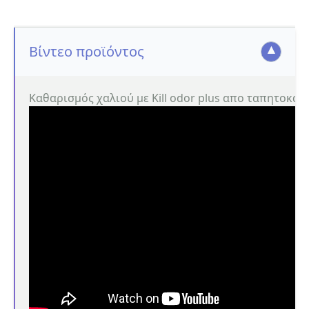
Βίντεο προϊόντος
Καθαρισμός χαλιού με Kill odor plus απο ταπητοκα