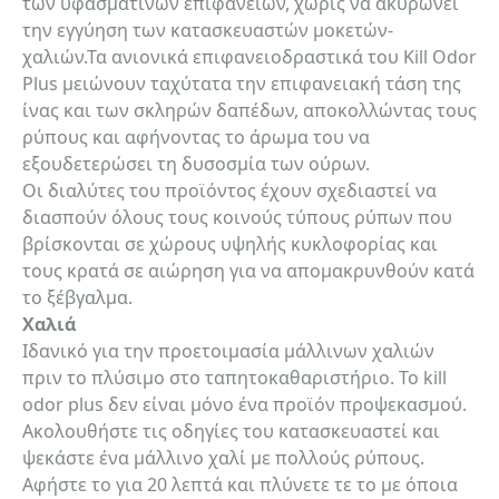
των υφασμάτινων επιφανειών, χωρίς να ακυρώνει
την εγγύηση των κατασκευαστών μοκετών-
χαλιών.Τα ανιονικά επιφανειοδραστικά του Kill Odor
email
Plus μειώνουν ταχύτατα την επιφανειακή τάση της
ίνας και των σκληρών δαπέδων, αποκολλώντας τους
ρύπους και αφήνοντας το άρωμα του να
εξουδετερώσει τη δυσοσμία των ούρων.
Σχόλια:
Οι διαλύτες του προϊόντος έχουν σχεδιαστεί να
διασπούν όλους τους κοινούς τύπους ρύπων που
βρίσκονται σε χώρους υψηλής κυκλοφορίας και
τους κρατά σε αιώρηση για να απομακρυνθούν κατά
το ξέβγαλμα.
Χαλιά
Αποστολή
Ιδανικό για την προετοιμασία μάλλινων χαλιών
πριν το πλύσιμο στο ταπητοκαθαριστήριο. Το kill
odor plus δεν είναι μόνο ένα προϊόν προψεκασμού.
Ακολουθήστε τις οδηγίες του κατασκευαστεί και
ψεκάστε ένα μάλλινο χαλί με πολλούς ρύπους.
Αφήστε το για 20 λεπτά και πλύνετε τε το με όποια