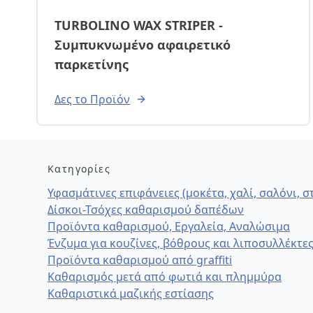
TURBOLINO WAX STRIPER -
Συμπυκνωμένο αφαιρετικό
παρκετίνης
Δες το Προϊόν
Κατηγορίες
Υφασμάτινες επιφάνειες (μοκέτα, χαλί, σαλόνι, 
Δίσκοι-Τσόχες καθαρισμού δαπέδων
Προϊόντα καθαρισμού, Εργαλεία, Αναλώσιμα
Ένζυμα για κουζίνες, βόθρους και λιποσυλλέκτε
Προϊόντα καθαρισμού από graffiti
Καθαρισμός μετά από φωτιά και πλημμύρα
Καθαριστικά μαζικής εστίασης