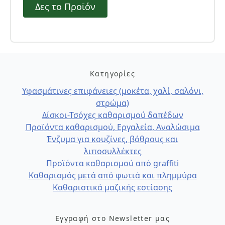
Δες το Προϊόν
Κατηγορίες
Υφασμάτινες επιφάνειες (μοκέτα, χαλί, σαλόνι,
στρώμα)
Δίσκοι-Τσόχες καθαρισμού δαπέδων
Προϊόντα καθαρισμού, Εργαλεία, Αναλώσιμα
Ένζυμα για κουζίνες, βόθρους και
λιποσυλλέκτες
Προϊόντα καθαρισμού από graffiti
Καθαρισμός μετά από φωτιά και πλημμύρα
Καθαριστικά μαζικής εστίασης
Εγγραφή στο Newsletter μας