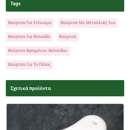
Tags
Βούρτσα Για Χτένισμα
Βούρτσα Με Μεταλλική Ίνα
Βούρτσα Για Βελούδο
Βούρτσα
Βούρτσα Βρεγμένου Βελούδου
Βούρτσα Για Το Πέλος
Σχετικά προϊόντα