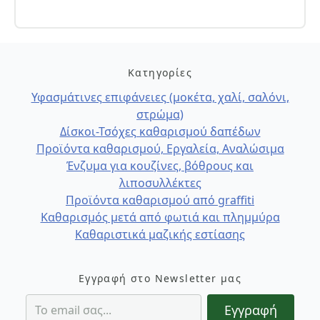
Κατηγορίες
Υφασμάτινες επιφάνειες (μοκέτα, χαλί, σαλόνι,
στρώμα)
Δίσκοι-Τσόχες καθαρισμού δαπέδων
Προϊόντα καθαρισμού, Εργαλεία, Αναλώσιμα
Ένζυμα για κουζίνες, βόθρους και
λιποσυλλέκτες
Προϊόντα καθαρισμού από graffiti
Καθαρισμός μετά από φωτιά και πλημμύρα
Καθαριστικά μαζικής εστίασης
Εγγραφή στο Newsletter μας
Εγγραφή