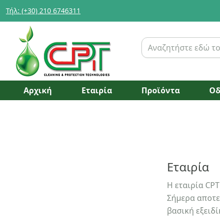
Τήλ: (+30) 210 6746311
Αρχική
Εταιρία
Προϊόντα
Οδ
Εταιρία
Η εταιρία CP
Σήμερα αποτε
βασική εξειδίκευση κ