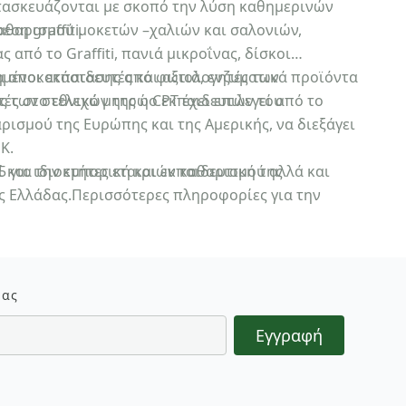
ατασκευάζονται με σκοπό την λύση καθημερινών
η graffiti.
καθαρισμού μοκετών –χαλιών και σαλονιών,
από το Graffiti, πανιά μικροΐνας, δίσκοι
α αποκατάστασης από φωτιά, ενζυματικά προϊόντα
ημένοι εκπαιδευτές και αξιολογητές των
 των στελεχών της η CPT έχει επιλεγεί από το
ευτές στο εθνικό μητρώο εκπαιδευτών του
ισμού της Ευρώπης και της Αμερικής, να διεξάγει
Κ.
 και ιδιοκτήτες εταιριών καθαρισμού αλλά και
 για την εμπορική και εκπαιδευτική της
ης Ελλάδας.Περισσότερες πληροφορίες για την
ng.gr
.
μας
Εγγραφή