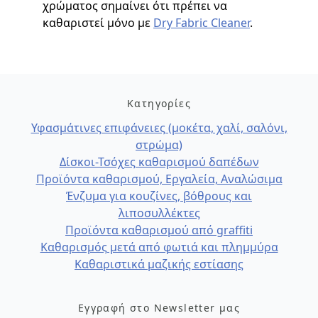
χρώματος σημαίνει ότι πρέπει να
καθαριστεί μόνο με
Dry Fabric Cleaner
.
Κατηγορίες
Υφασμάτινες επιφάνειες (μοκέτα, χαλί, σαλόνι,
στρώμα)
Δίσκοι-Τσόχες καθαρισμού δαπέδων
Προϊόντα καθαρισμού, Εργαλεία, Αναλώσιμα
Ένζυμα για κουζίνες, βόθρους και
λιποσυλλέκτες
Προϊόντα καθαρισμού από graffiti
Καθαρισμός μετά από φωτιά και πλημμύρα
Καθαριστικά μαζικής εστίασης
Εγγραφή στο Newsletter μας